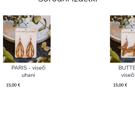
PARIS - viseči
BUTTE
uhani
viseč
15,00 €
15,00 €