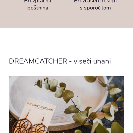
Brezplačna
Brezčasen design
poštnina
s sporočilom
DREAMCATCHER - viseči uhani