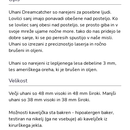
Uhani Dreamcatcher so narejeni za posebne ljudi.
Lovilci sanj imajo ponavadi obešene nad posteljo. Ko
se lovilec sanj obesi nad posteljo, se prosto giba in v
svoje mreže ujame nočne more. tako do nas pridejo le
dobre sanje, ki se po peresih spustijo v naše misli.
Uhani so izrezani z preciznostjo laserja in ročno
brušeni in oljeni.
Uhani so narejeni iz lepljenega lesa debeline 3 mm,
les ameriškega oreha, ki je brušen in oljen.
Velikost
Večji uhani so 48 mm visoki in 48 mm široki. Manjši
uhani so 38 mm visoki in 38 mm široki.
Možnosti kaveljčka sta bakren - hipoalergen baker,
testiran na nikelj (ga ne vsebuje) ali kaveljček iz
kirurškega jekla.