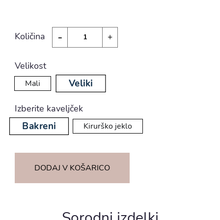
-
Količina
+
Velikost
Veliki
Mali
Izberite kaveljček
Bakreni
Kirurško jeklo
DODAJ V KOŠARICO
Sorodni izdelki