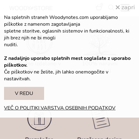
0
zapri
Na spletnih straneh Woodynotes.com uporabljamo
piškotke z namenom zagotavljanja
spletne storitve, oglasnih sistemov in funkcionalnosti, ki
jih brez njih ne bi mogli
nuditi.
Z nadaljnjo uporabo spletnih mest soglašate z uporabo
Ročno izdelano v
100% naravni
piškotkov.
Sloveniji
materiali
Če piškotkov ne želite, jih lahko onemogočite v
nastavitvah.
V REDU
VEČ O POLITIKI VARSTVA OSEBNIH PODATKOV