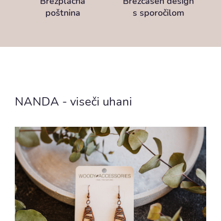
Brezplačna
Brezčasen design
poštnina
s sporočilom
NANDA - viseči uhani