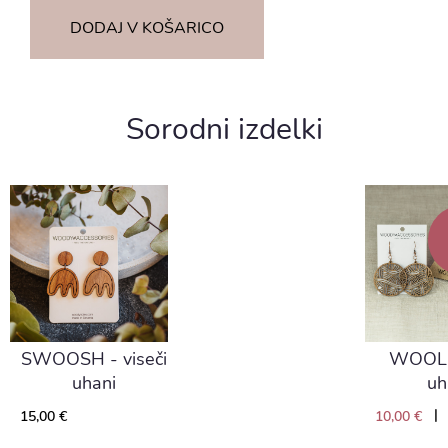
DODAJ V KOŠARICO
Sorodni izdelki
SWOOSH - viseči
WOOL -
uhani
uh
|
15,00 €
10,00 €