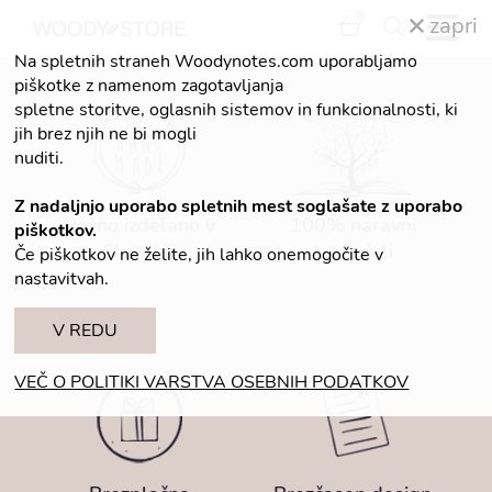
0
zapri
Na spletnih straneh Woodynotes.com uporabljamo
piškotke z namenom zagotavljanja
spletne storitve, oglasnih sistemov in funkcionalnosti, ki
jih brez njih ne bi mogli
nuditi.
Z nadaljnjo uporabo spletnih mest soglašate z uporabo
Ročno izdelano v
100% naravni
piškotkov.
Sloveniji
materiali
Če piškotkov ne želite, jih lahko onemogočite v
nastavitvah.
V REDU
VEČ O POLITIKI VARSTVA OSEBNIH PODATKOV