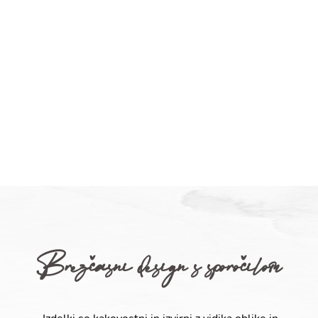
Brezčasni design s sporočilom