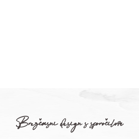
Brezčasni design s sporočilom