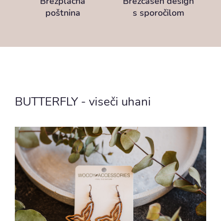
Brezplačna
Brezčasen design
poštnina
s sporočilom
BUTTERFLY - viseči uhani