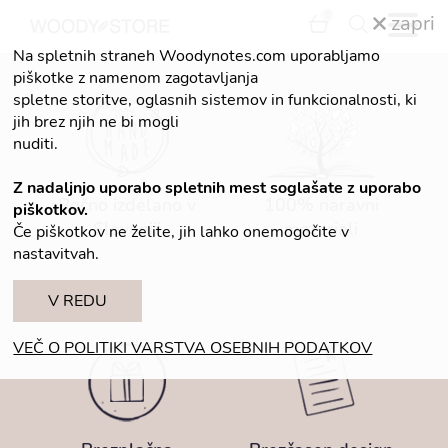
0
zapri
Na spletnih straneh Woodynotes.com uporabljamo
piškotke z namenom zagotavljanja
spletne storitve, oglasnih sistemov in funkcionalnosti, ki
jih brez njih ne bi mogli
nuditi.
Z nadaljnjo uporabo spletnih mest soglašate z uporabo
Ročno izdelano v
100% naravni
piškotkov.
Sloveniji
materiali
Če piškotkov ne želite, jih lahko onemogočite v
nastavitvah.
V REDU
VEČ O POLITIKI VARSTVA OSEBNIH PODATKOV