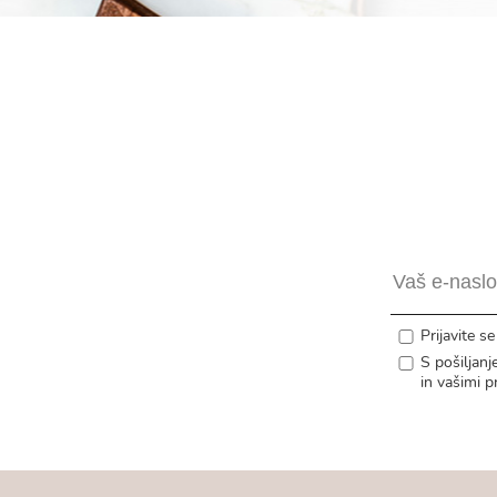
Prijavite s
S pošiljan
in
vašimi p