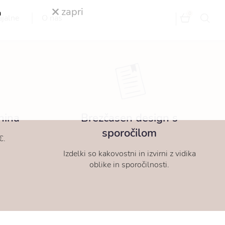
zapri
a
0
ajalne
O nas
nina
Brezčasen design s
sporočilom
€.
Izdelki so kakovostni in izvirni z vidika
oblike in sporočilnosti.