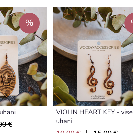
%
 uhani
VIOLIN HEART KEY - vise
uhani
00 €
|