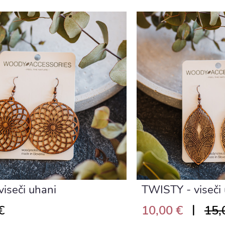
viseči uhani
TWISTY - viseči
|
€
10,00 €
15,