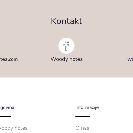
Kontakt
tes.
Woody notes
w
com
rgovina
Informacije
oody notes
O nas