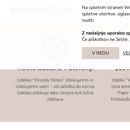
Na spletnih straneh W
spletne storitve, oglasn
nuditi.
Z nadaljnjo uporabo s
Če piškotkov ne želite,
V REDU
VE
Ročno izdelano v Sloveniji
100% 
Izdelke "Woody Notes" oblikujemo in
Izdelki "
izdelujemo sami - od začetka do konca.
lesa amer
Izdelke odlikuje tako strojna kot ročna
Papir 
izdelava.
Embalaža 