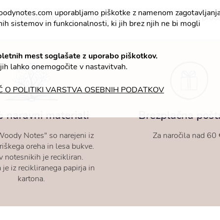
oodynotes.com uporabljamo piškotke z namenom zagotavljanj
Woody notes
Woody accessories
Woody prod
ih sistemov in funkcionalnosti, ki jih brez njih ne bi mogli
pletnih mest soglašate z uporabo piškotkov.
 jih lahko onemogočite v nastavitvah.
Č O POLITIKI VARSTVA OSEBNIH PODATKOV
naravni materiali
Brezplačna pošt
Woody Notes" so narejeni iz
Za naročila nad 60 
iškega oreha in lesa bukve.
v notesnikih je recikliran.
je iz recikliranega papirja in
kartona.