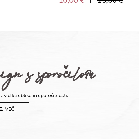
10,00 €
15,00 €
gn s sporočilom
 z vidika oblike in sporočilnosti.
EJ VEČ