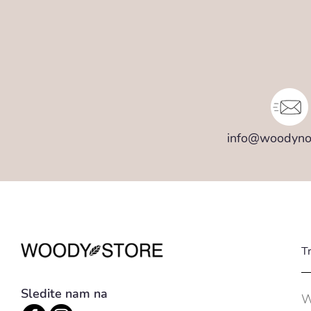
info@woodyno
T
Sledite nam na
W