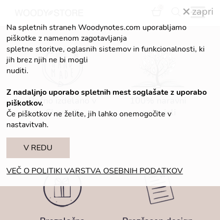
0
zapri
Na spletnih straneh Woodynotes.com uporabljamo
piškotke z namenom zagotavljanja
spletne storitve, oglasnih sistemov in funkcionalnosti, ki
jih brez njih ne bi mogli
nuditi.
Z nadaljnjo uporabo spletnih mest soglašate z uporabo
Ročno izdelano v
100% naravni
piškotkov.
Sloveniji
materiali
Če piškotkov ne želite, jih lahko onemogočite v
nastavitvah.
V REDU
VEČ O POLITIKI VARSTVA OSEBNIH PODATKOV