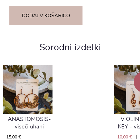
DODAJ V KOŠARICO
Sorodni izdelki
ANASTOMOSIS-
VIOLI
viseči uhani
KEY - vi
|
15,00 €
10,00 €