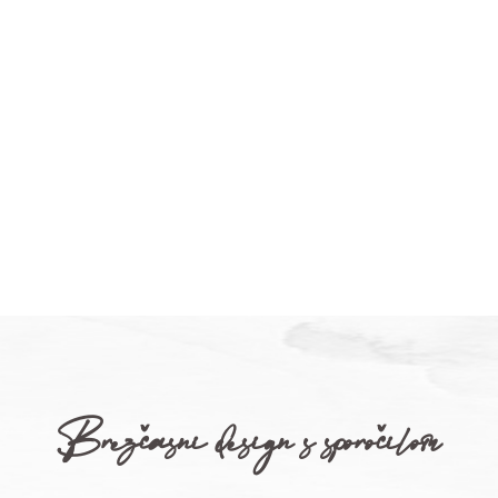
Brezčasni design s sporočilom