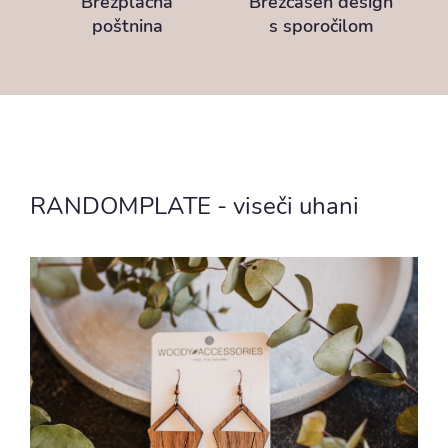
Brezplačna
Brezčasen design
poštnina
s sporočilom
RANDOMPLATE - viseči uhani